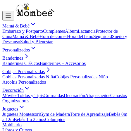
Mamá & Bebé
Embarazo y Postparto
Cumplemes
Álbum
Lactancia
Protector de
Cuna
Mamá & Bebé
Hora de comer
Hora del baño
Seguridad
Sueño y
Descanso
Salud y Bienestar
Personalizados
Banderines
Banderines Clásicos
Banderines + Accesorios
Cobijas Personalizadas
Cobijas Personalizadas Niña
Cobijas Personalizadas Niño
Arcoíris Personalizados
Decoración
Móviles
Toldos y Tipis
Guirnaldas
Decoración
Atrapasueños
Canastos
Organizadores
Juguetes
Juguetes Montessori
Gym de Madera
Torre de Aprendizaje
Bebés 0m
a 12m
Bebés 1 a 2 años
Columpios
Mobiliario
Libros y Cursos