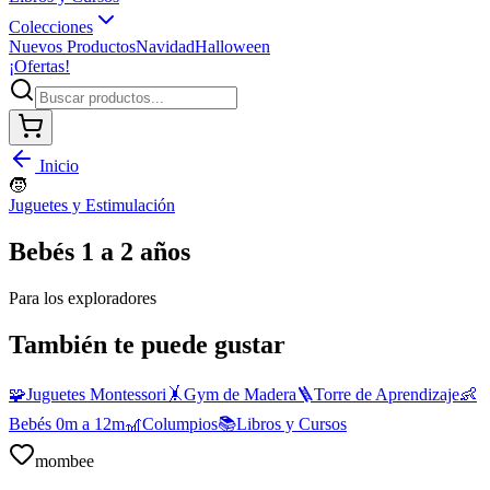
Colecciones
Nuevos Productos
Navidad
Halloween
¡Ofertas!
Inicio
🧒
Juguetes y Estimulación
Bebés 1 a 2 años
Para los exploradores
También te puede gustar
🧩
Juguetes Montessori
🤸
Gym de Madera
🪜
Torre de Aprendizaje
👶
Bebés 0m a 12m
🎢
Columpios
📚
Libros y Cursos
mombee