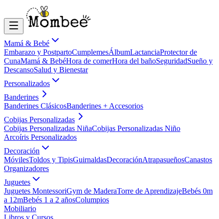
Mamá & Bebé
Embarazo y Postparto
Cumplemes
Álbum
Lactancia
Protector de
Cuna
Mamá & Bebé
Hora de comer
Hora del baño
Seguridad
Sueño y
Descanso
Salud y Bienestar
Personalizados
Banderines
Banderines Clásicos
Banderines + Accesorios
Cobijas Personalizadas
Cobijas Personalizadas Niña
Cobijas Personalizadas Niño
Arcoíris Personalizados
Decoración
Móviles
Toldos y Tipis
Guirnaldas
Decoración
Atrapasueños
Canastos
Organizadores
Juguetes
Juguetes Montessori
Gym de Madera
Torre de Aprendizaje
Bebés 0m
a 12m
Bebés 1 a 2 años
Columpios
Mobiliario
Libros y Cursos