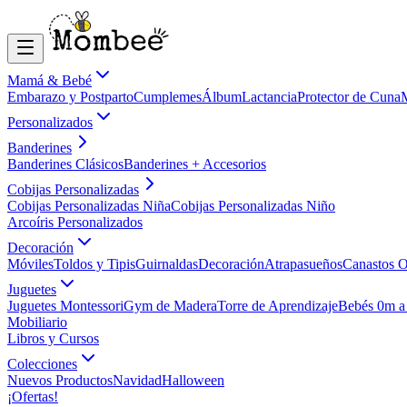
Mamá & Bebé
Embarazo y Postparto
Cumplemes
Álbum
Lactancia
Protector de Cuna
Personalizados
Banderines
Banderines Clásicos
Banderines + Accesorios
Cobijas Personalizadas
Cobijas Personalizadas Niña
Cobijas Personalizadas Niño
Arcoíris Personalizados
Decoración
Móviles
Toldos y Tipis
Guirnaldas
Decoración
Atrapasueños
Canastos O
Juguetes
Juguetes Montessori
Gym de Madera
Torre de Aprendizaje
Bebés 0m a
Mobiliario
Libros y Cursos
Colecciones
Nuevos Productos
Navidad
Halloween
¡Ofertas!