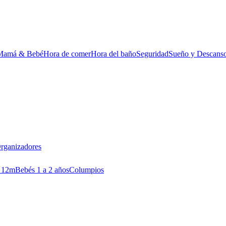
Mamá & Bebé
Hora de comer
Hora del baño
Seguridad
Sueño y Descans
rganizadores
 12m
Bebés 1 a 2 años
Columpios