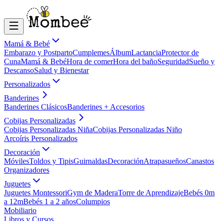
Mamá & Bebé
Embarazo y Postparto
Cumplemes
Álbum
Lactancia
Protector de
Cuna
Mamá & Bebé
Hora de comer
Hora del baño
Seguridad
Sueño y
Descanso
Salud y Bienestar
Personalizados
Banderines
Banderines Clásicos
Banderines + Accesorios
Cobijas Personalizadas
Cobijas Personalizadas Niña
Cobijas Personalizadas Niño
Arcoíris Personalizados
Decoración
Móviles
Toldos y Tipis
Guirnaldas
Decoración
Atrapasueños
Canastos
Organizadores
Juguetes
Juguetes Montessori
Gym de Madera
Torre de Aprendizaje
Bebés 0m
a 12m
Bebés 1 a 2 años
Columpios
Mobiliario
Libros y Cursos