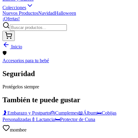
Colecciones
Nuevos Productos
Navidad
Halloween
¡Ofertas!
Inicio
🛡️
Accesorios para tu bebé
Seguridad
Protégelos siempre
También te puede gustar
🤰
Embarazo y Postparto
🎂
Cumplemes
📖
Álbum
🛌
Cobijas
Personalizadas
🍼
Lactancia
🛏️
Protector de Cuna
mombee