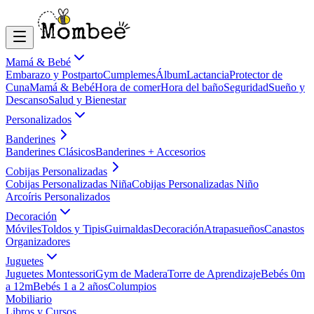
Mamá & Bebé
Embarazo y Postparto
Cumplemes
Álbum
Lactancia
Protector de
Cuna
Mamá & Bebé
Hora de comer
Hora del baño
Seguridad
Sueño y
Descanso
Salud y Bienestar
Personalizados
Banderines
Banderines Clásicos
Banderines + Accesorios
Cobijas Personalizadas
Cobijas Personalizadas Niña
Cobijas Personalizadas Niño
Arcoíris Personalizados
Decoración
Móviles
Toldos y Tipis
Guirnaldas
Decoración
Atrapasueños
Canastos
Organizadores
Juguetes
Juguetes Montessori
Gym de Madera
Torre de Aprendizaje
Bebés 0m
a 12m
Bebés 1 a 2 años
Columpios
Mobiliario
Libros y Cursos