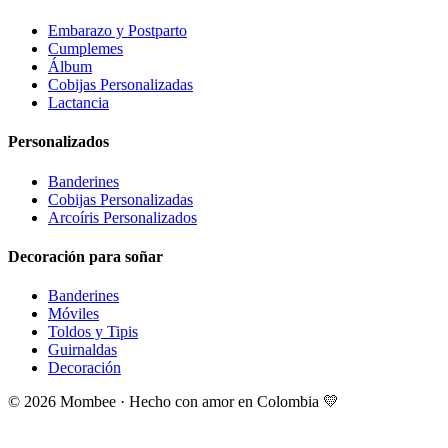
Embarazo y Postparto
Cumplemes
Álbum
Cobijas Personalizadas
Lactancia
Personalizados
Banderines
Cobijas Personalizadas
Arcoíris Personalizados
Decoración para soñar
Banderines
Móviles
Toldos y Tipis
Guirnaldas
Decoración
©
2026
Mombee · Hecho con amor en Colombia 💛