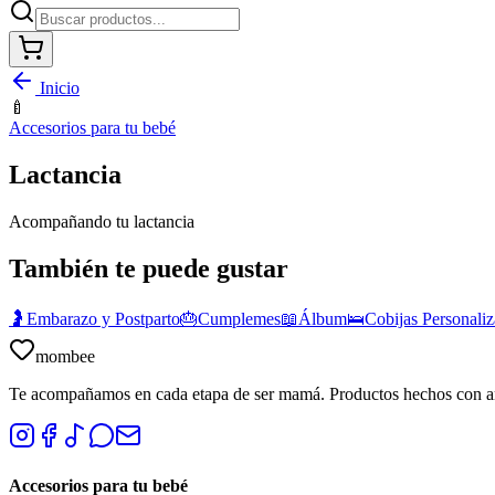
Inicio
🍼
Accesorios para tu bebé
Lactancia
Acompañando tu lactancia
También te puede gustar
🤰
Embarazo y Postparto
🎂
Cumplemes
📖
Álbum
🛌
Cobijas Personali
mombee
Te acompañamos en cada etapa de ser mamá. Productos hechos con 
Accesorios para tu bebé