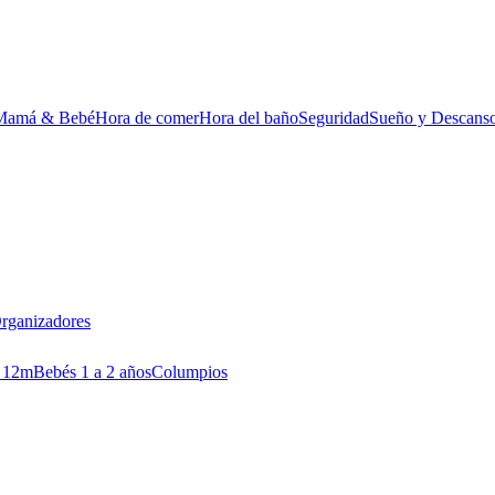
Mamá & Bebé
Hora de comer
Hora del baño
Seguridad
Sueño y Descans
rganizadores
 12m
Bebés 1 a 2 años
Columpios