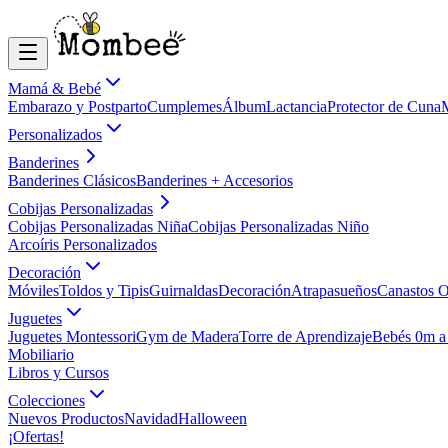
Mamá & Bebé
Embarazo y Postparto
Cumplemes
Álbum
Lactancia
Protector de Cuna
Personalizados
Banderines
Banderines Clásicos
Banderines + Accesorios
Cobijas Personalizadas
Cobijas Personalizadas Niña
Cobijas Personalizadas Niño
Arcoíris Personalizados
Decoración
Móviles
Toldos y Tipis
Guirnaldas
Decoración
Atrapasueños
Canastos O
Juguetes
Juguetes Montessori
Gym de Madera
Torre de Aprendizaje
Bebés 0m a
Mobiliario
Libros y Cursos
Colecciones
Nuevos Productos
Navidad
Halloween
¡Ofertas!