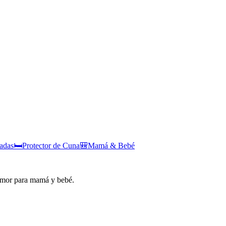
zadas
🛏️
Protector de Cuna
🎒
Mamá & Bebé
amor para mamá y bebé.