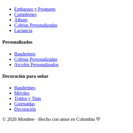
Embarazo y Postparto
Cumplemes
Álbum
Cobijas Personalizadas
Lactancia
Personalizados
Banderines
Cobijas Personalizadas
Arcoíris Personalizados
Decoración para soñar
Banderines
Móviles
Toldos y Tipis
Guirnaldas
Decoración
©
2026
Mombee · Hecho con amor en Colombia 💛