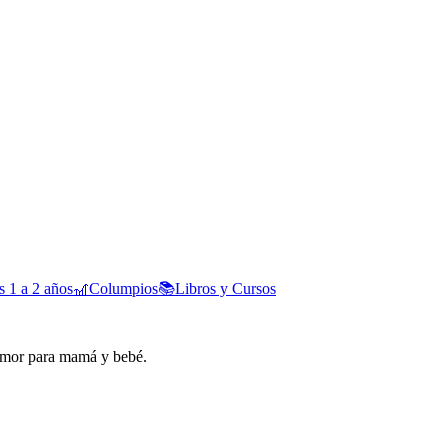
 1 a 2 años
🎢
Columpios
📚
Libros y Cursos
amor para mamá y bebé.