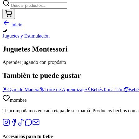
Inicio
🧩
Juguetes y Estimulación
Juguetes Montessori
Aprender jugando con propósito
También te puede gustar
🤸
Gym de Madera
🪜
Torre de Aprendizaje
👶
Bebés 0m a 12m
🧒
Bebés
mombee
Te acompañamos en cada etapa de ser mamá. Productos hechos con 
Accesorios para tu bebé