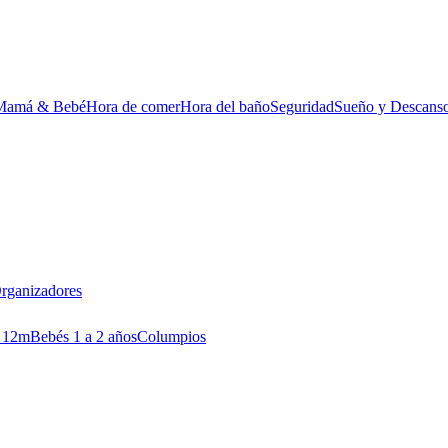
Mamá & Bebé
Hora de comer
Hora del baño
Seguridad
Sueño y Descans
rganizadores
 12m
Bebés 1 a 2 años
Columpios