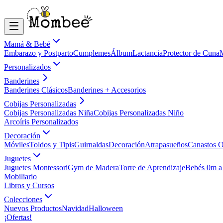
Mamá & Bebé
Embarazo y Postparto
Cumplemes
Álbum
Lactancia
Protector de Cuna
Personalizados
Banderines
Banderines Clásicos
Banderines + Accesorios
Cobijas Personalizadas
Cobijas Personalizadas Niña
Cobijas Personalizadas Niño
Arcoíris Personalizados
Decoración
Móviles
Toldos y Tipis
Guirnaldas
Decoración
Atrapasueños
Canastos O
Juguetes
Juguetes Montessori
Gym de Madera
Torre de Aprendizaje
Bebés 0m a
Mobiliario
Libros y Cursos
Colecciones
Nuevos Productos
Navidad
Halloween
¡Ofertas!