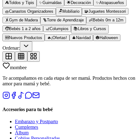
⛺
Toldos y Tipis
✨
Guirnaldas
🌟
Decoración
✨
Atrapasueños
🧺
Canastos Organizadores
🪑
Mobiliario
🧩
Juguetes Montessori
🤸
Gym de Madera
🪜
Torre de Aprendizaje
👶
Bebés 0m a 12m
🧒
Bebés 1 a 2 años
🎢
Columpios
📚
Libros y Cursos
🆕
Nuevos Productos
🔥
¡Ofertas!
🎄
Navidad
🎃
Halloween
Ordenar:
mombee
Te acompañamos en cada etapa de ser mamá. Productos hechos con
amor para mamá y bebé.
Accesorios para tu bebé
Embarazo y Postparto
Cumplemes
Álbum
Cobijas Personalizadas